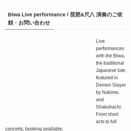
Biwa Live performance / 琵琶&尺八 演奏のご依
頼・お問い合わせ
Live
performances
with the Biwa,
the traditional
Japanese lute
featured in
Demon Slayer
by Nakime,
and
Shakuhachi.
From short
acts to full
concerts, booking available.