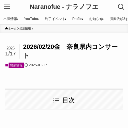
Naranofue - ナラノフエ
出演情報
YouTube
終了イベント
Profile
お知らせ
演奏依頼&
ホーム
出演情報
2026/02/20金 奈良県内コンサー
2025
1/17
ト
2025-01-17
出演情報
目次