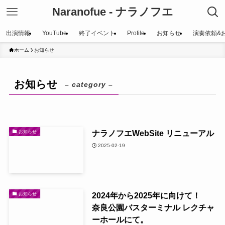
Naranofue - ナラノフエ
出演情報
YouTube
終了イベント
Profile
お知らせ
演奏依頼&
ホーム
お知らせ
お知らせ
– category –
ナラノフエWebSite リニューアル
お知らせ
2025-02-19
2024年から2025年に向けて！
お知らせ
奈良公園バスターミナル レクチャ
ーホールにて。