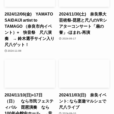
2024/12/06(金) YAMATO
2024/11/30(土) 奈良県大
SAIDAIJI artist to
芸術祭-琵琶と尺八のVRシ
TAMAGO （奈良市内イベ
アターコンサート「扇の
ント）+ 快音祭 尺八演
誉」-ほまれ-再演
奏 → 鈴木選手サイン入り
2024-06-17
尺八ゲット！
2024-11-08
2024/11/10(日)+17日
2024/11/03(日) 奈良イベ
（日） なら市民フェステ
ント: なら楽遊マルシェで
ィバル 琵琶演奏 なら
尺八ライブ
100年会館中ホール →音
2024-09-10