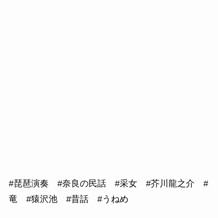
#琵琶演奏 #奈良の民話 #采女 #芥川龍之介 #
竜 #猿沢池 #昔話 #うねめ