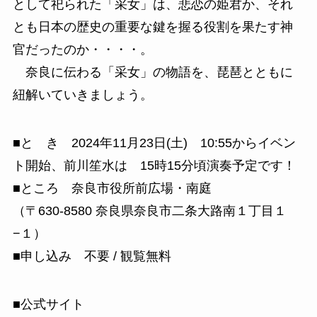
として祀られた「采女」は、悲恋の姫君か、それ
とも日本の歴史の重要な鍵を握る役割を果たす神
官だったのか・・・・。
奈良に伝わる「采女」の物語を、琵琶とともに
紐解いていきましょう。
■と き 2024年11月23日(土) 10:55からイベン
ト開始、前川笙水は 15時15分頃演奏予定です！
■ところ 奈良市役所前広場・南庭
（〒630-8580 奈良県奈良市二条大路南１丁目１
−１）
■申し込み 不要 / 観覧無料
■公式サイト