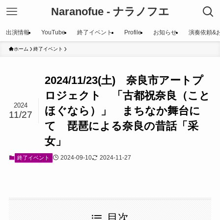
Naranofue - ナラノフエ
出演情報
YouTube
終了イベント
Profile
お知らせ
演奏依頼&
ホーム
終了イベント
2024/11/23(土) 奈良市アートプ
ロジェクト 「古都祝奈良（こと
2024
ほぐなら）」 まちなか舞台に
11/27
て 琵琶による奈良の昔話「采
女」
2024-09-10
2024-11-27
終了イベント
目次