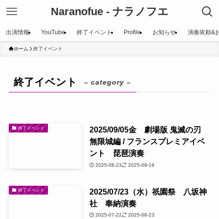
Naranofue - ナラノフエ
出演情報
YouTube
終了イベント
Profile
お知らせ
演奏依頼&
ホーム
終了イベント
終了イベント
– category –
2025/09/05金 劇場版 鬼滅の刃
終了イベント
無限城編 / フランスプレミアイベ
ント 琵琶演奏
2025-08-23
2025-09-19
2025/07/23（水）祇園祭 八坂神
終了イベント
社 奉納演奏
2025-07-22
2025-08-23