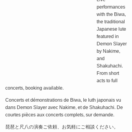
performances
with the Biwa,
the traditional
Japanese lute
featured in
Demon Slayer
by Nakime,
and
Shakuhachi.
From short
acts to full
concerts, booking available.
Concerts et démonstrations de Biwa, le luth japonais vu
dans Demon Slayer avec Nakime, et de Shakuhachi. De
courtes pièces aux concerts complets, sur demande.
琵琶と尺八の演奏ご依頼、お気軽にご相談ください。