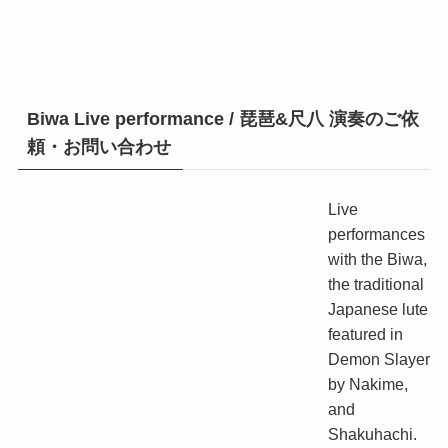
Biwa Live performance / 琵琶&尺八 演奏のご依
頼・お問い合わせ
Live
performances
with the Biwa,
the traditional
Japanese lute
featured in
Demon Slayer
by Nakime,
and
Shakuhachi.