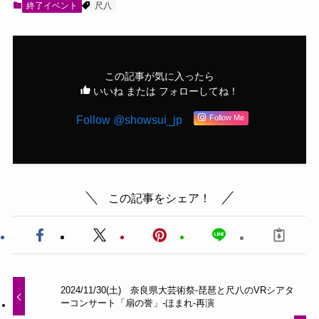
終了イベント
尺八
この記事が気に入ったら
いいね または フォローしてね！
Follow @showsui_jp
Follow Me
この記事をシェア！
2024/11/30(土) 奈良県大芸術祭-琵琶と尺八のVRシアタ
ーコンサート「扇の誉」-ほまれ-再演