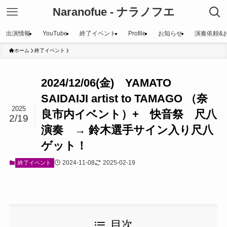
Naranofue - ナラノフエ
出演情報
YouTube
終了イベント
Profile
お知らせ
演奏依頼&
ホーム
終了イベント
2024/12/06(金) YAMATO
SAIDAIJI artist to TAMAGO （奈
2025
良市内イベント）+ 快音祭 尺八
2/19
演奏 → 鈴木選手サイン入り尺八
ゲット！
2024-11-08
2025-02-19
終了イベント
目次