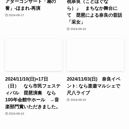
アターコンサート「扇の
祝奈良（ことほぐな
誉」-ほまれ-再演
ら）」 まちなか舞台に
て 琵琶による奈良の昔話
2024-06-17
「采女」
2024-09-10
2024/11/10(日)+17日
2024/11/03(日) 奈良イベ
（日） なら市民フェステ
ント: なら楽遊マルシェで
ィバル 琵琶演奏 なら
尺八ライブ
100年会館中ホール →音
2024-09-10
楽部門賞いただきました。
2024-09-10