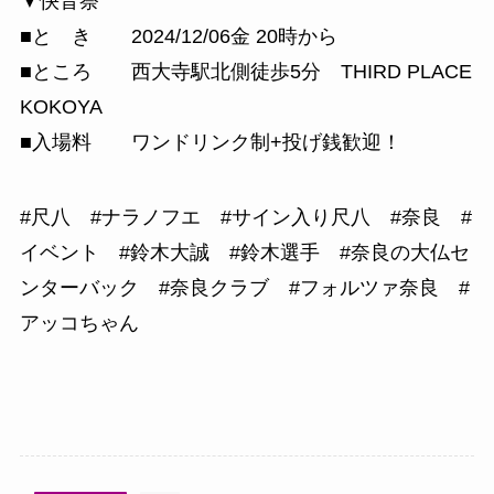
▼快音祭
■と き 2024/12/06金 20時から
■ところ 西大寺駅北側徒歩5分 THIRD PLACE
KOKOYA
■入場料 ワンドリンク制+投げ銭歓迎！
#尺八 #ナラノフエ #サイン入り尺八 #奈良 #
イベント #鈴木大誠 #鈴木選手 #奈良の大仏セ
ンターバック #奈良クラブ #フォルツァ奈良 #
アッコちゃん