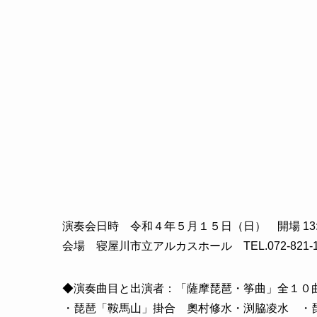
演奏会日時 令和４年５月１５日（日） 開場 13:0
会場 寝屋川市立アルカスホール TEL.072-82
◆演奏曲目と出演者：「薩摩琵琶・筝曲」全１０
・琵琶「鞍馬山」掛合 奧村修水・渕脇凌水 ・