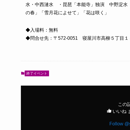
水・中西漣水 ・琵琶「本能寺」独演 中野淀水
の春」「雪月花によせて」「花は咲く」
◆入場料：無料
◆問合せ先：〒572-0051 寝屋川市高柳５丁目１４－
終了イベント
この
いいね 
Follow @