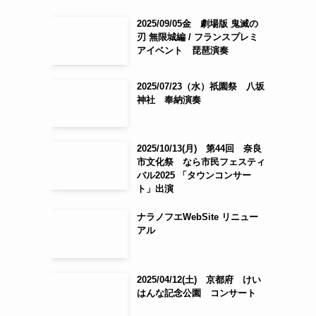
2025/09/05金 劇場版 鬼滅の
刃 無限城編 / フランスプレミ
アイベント 琵琶演奏
2025/07/23（水）祇園祭 八坂
神社 奉納演奏
2025/10/13(月) 第44回 奈良
市文化祭 なら市民フェスティ
バル2025 「タウンコンサー
ト」出演
ナラノフエWebSite リニュー
アル
2025/04/12(土) 京都府 けい
はんな記念公園 コンサート