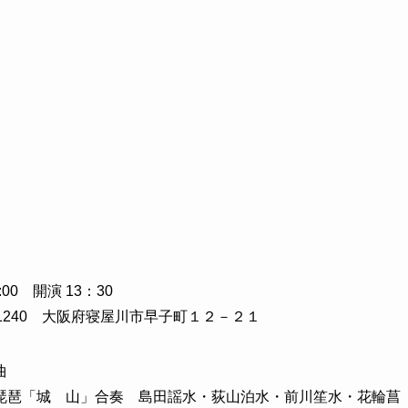
0 開演 13：30
1-1240 大阪府寝屋川市早子町１２－２１
曲
琵琶「城 山」合奏 島田謡水・荻山泊水・前川笙水・花輪菖