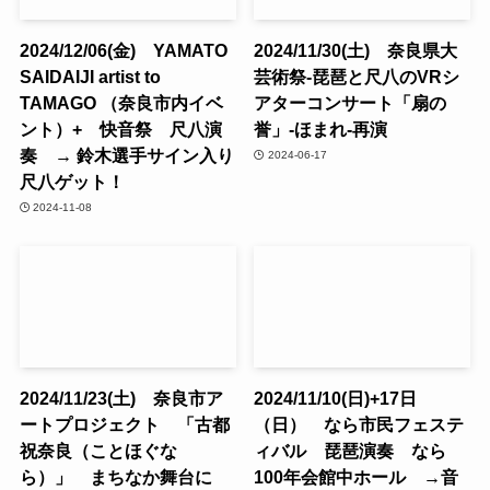
2024/12/06(金) YAMATO
2024/11/30(土) 奈良県大
SAIDAIJI artist to
芸術祭-琵琶と尺八のVRシ
TAMAGO （奈良市内イベ
アターコンサート「扇の
ント）+ 快音祭 尺八演
誉」-ほまれ-再演
奏 → 鈴木選手サイン入り
2024-06-17
尺八ゲット！
2024-11-08
2024/11/23(土) 奈良市ア
2024/11/10(日)+17日
ートプロジェクト 「古都
（日） なら市民フェステ
祝奈良（ことほぐな
ィバル 琵琶演奏 なら
ら）」 まちなか舞台に
100年会館中ホール →音