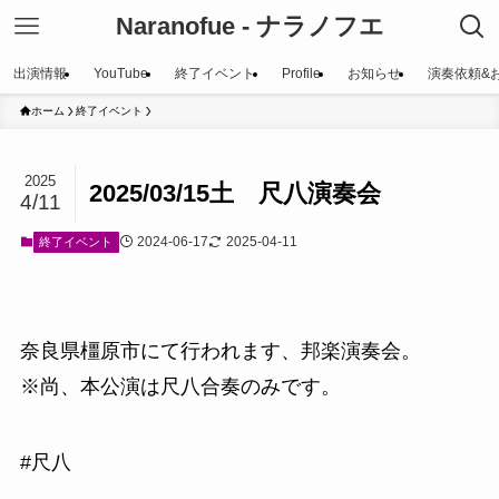
Naranofue - ナラノフエ
出演情報
YouTube
終了イベント
Profile
お知らせ
演奏依頼&
ホーム
終了イベント
2025
2025/03/15土 尺八演奏会
4/11
2024-06-17
2025-04-11
終了イベント
奈良県橿原市にて行われます、邦楽演奏会。
※尚、本公演は尺八合奏のみです。
#尺八