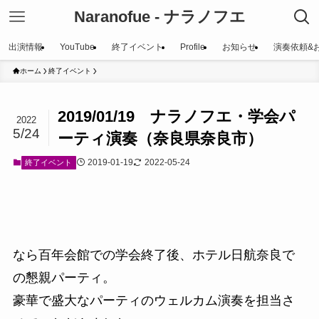
Naranofue - ナラノフエ
出演情報
YouTube
終了イベント
Profile
お知らせ
演奏依頼&
ホーム
終了イベント
2019/01/19 ナラノフエ・学会パ
2022
5/24
ーティ演奏（奈良県奈良市）
2019-01-19
2022-05-24
終了イベント
なら百年会館での学会終了後、ホテル日航奈良で
の懇親パーティ。
豪華で盛大なパーティのウェルカム演奏を担当さ