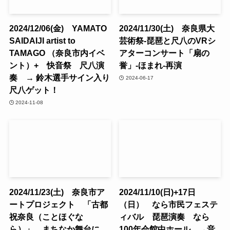
2024/12/06(金) YAMATO
2024/11/30(土) 奈良県大
SAIDAIJI artist to
芸術祭-琵琶と尺八のVRシ
TAMAGO （奈良市内イベ
アターコンサート「扇の
ント）+ 快音祭 尺八演
誉」-ほまれ-再演
奏 → 鈴木選手サイン入り
2024-06-17
尺八ゲット！
2024-11-08
2024/11/23(土) 奈良市ア
2024/11/10(日)+17日
ートプロジェクト 「古都
（日） なら市民フェステ
祝奈良（ことほぐな
ィバル 琵琶演奏 なら
ら）」 まちなか舞台に
100年会館中ホール →音