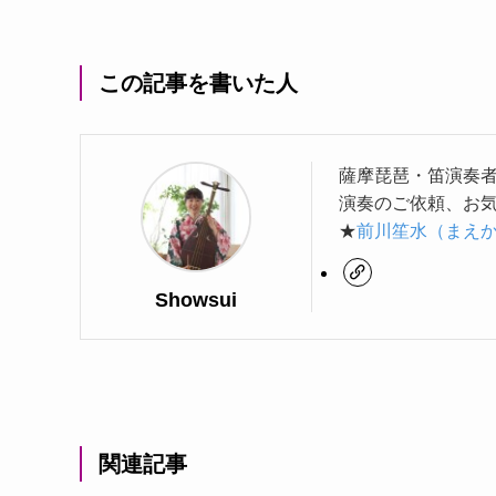
この記事を書いた人
薩摩琵琶・笛演奏
演奏のご依頼、お
★
前川笙水（まえ
Showsui
関連記事