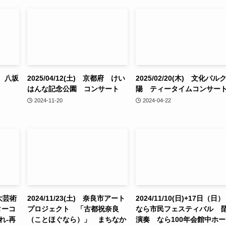
祭 八坂
2025/04/12(土) 京都府 けい
2025/02/20(木) 文化パル
はんな記念公園 コンサート
陽 ティータイムコンサー
2024-11-20
2024-04-22
県大芸術
2024/11/23(土) 奈良市アート
2024/11/10(日)+17日（
ターコ
プロジェクト 「古都祝奈良
なら市民フェスティバル 
れ-再
（ことほぐなら）」 まちなか
演奏 なら100年会館中ホー