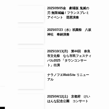
2025/09/05金 劇場版 鬼滅の
刃 無限城編 / フランスプレミ
アイベント 琵琶演奏
2025/07/23（水）祇園祭 八坂
神社 奉納演奏
2025/10/13(月) 第44回 奈良
市文化祭 なら市民フェスティ
バル2025 「タウンコンサー
ト」出演
ナラノフエWebSite リニュー
アル
2025/04/12(土) 京都府 けい
はんな記念公園 コンサート